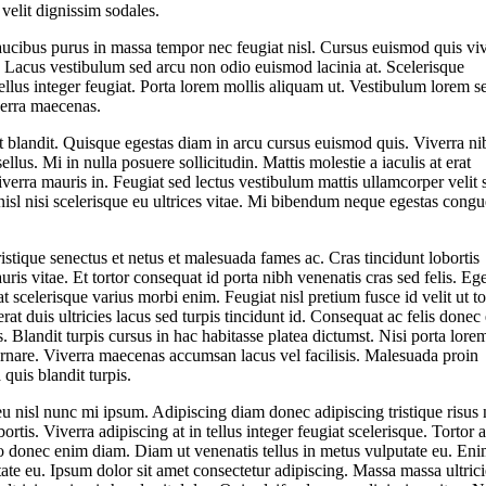
 velit dignissim sodales.
aucibus purus in massa tempor nec feugiat nisl. Cursus euismod quis vi
ut. Lacus vestibulum sed arcu non odio euismod lacinia at. Scelerisque
ellus integer feugiat. Porta lorem mollis aliquam ut. Vestibulum lorem s
verra maecenas.
t blandit. Quisque egestas diam in arcu cursus euismod quis. Viverra ni
llus. Mi in nulla posuere sollicitudin. Mattis molestie a iaculis at erat
erra mauris in. Feugiat sed lectus vestibulum mattis ullamcorper velit 
nisl nisi scelerisque eu ultrices vitae. Mi bibendum neque egestas congu
istique senectus et netus et malesuada fames ac. Cras tincidunt lobortis
is vitae. Et tortor consequat id porta nibh venenatis cras sed felis. Ege
t scelerisque varius morbi enim. Feugiat nisl pretium fusce id velit ut to
t duis ultricies lacus sed turpis tincidunt id. Consequat ac felis donec 
 Blandit turpis cursus in hac habitasse platea dictumst. Nisi porta lore
t ornare. Viverra maecenas accumsan lacus vel facilisis. Malesuada proin
quis blandit turpis.
eu nisl nunc mi ipsum. Adipiscing diam donec adipiscing tristique risus
tis. Viverra adipiscing at in tellus integer feugiat scelerisque. Tortor a
to donec enim diam. Diam ut venenatis tellus in metus vulputate eu. En
tate eu. Ipsum dolor sit amet consectetur adipiscing. Massa massa ultrici