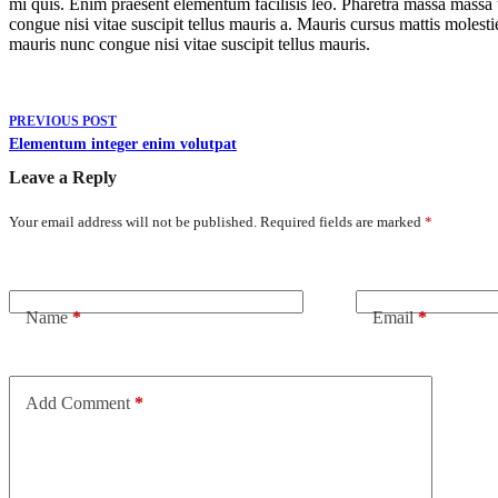
mi quis. Enim praesent elementum facilisis leo. Pharetra massa massa u
congue nisi vitae suscipit tellus mauris a. Mauris cursus mattis moles
mauris nunc congue nisi vitae suscipit tellus mauris.
PREVIOUS
POST
Elementum integer enim volutpat
Leave a Reply
Your email address will not be published.
Required fields are marked
*
Name
*
Email
*
Add Comment
*