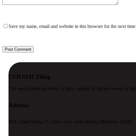
Save my name, email and website in this browser for the next tim
Post Comment
FUII SEH Tiling
The most trusted providers of tiles, sanitary & kitchen wares in Ma
Address
30A, Jalan Seroja 37, Johor Jaya, Johor Bahru, Malaysia, 81100